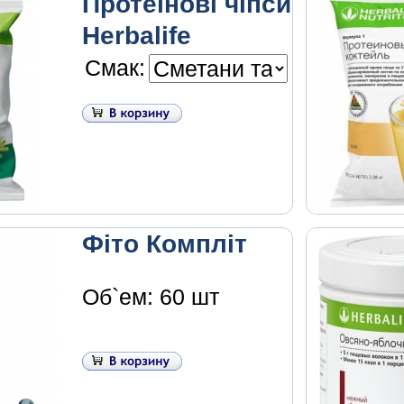
Протеїнові чіпси
Herbalife
Смак:
Фіто Компліт
Об`ем: 60 шт