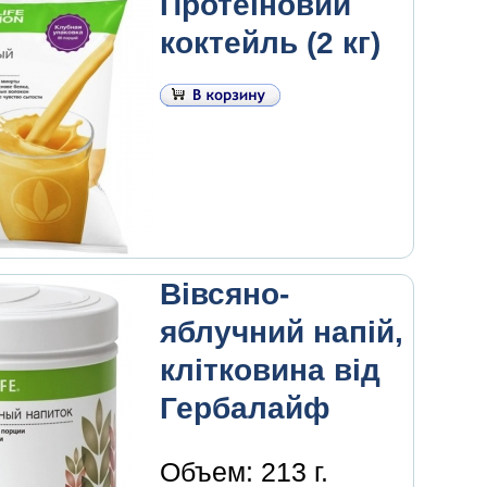
Протеїновий
коктейль (2 кг)
Вівсяно-
яблучний напій,
клітковина від
Гербалайф
Объем:
213 г.