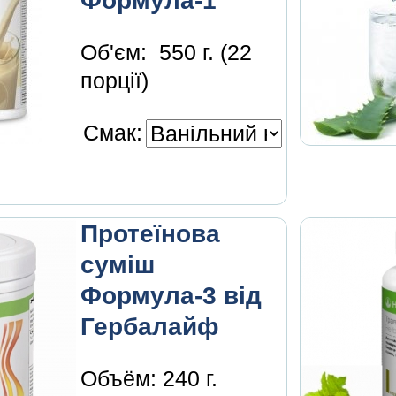
Формула-1
Об'єм
:
550 г. (22
порції)
Смак:
Протеїнова
суміш
Формула-3 від
Гербалайф
Объём: 240 г.