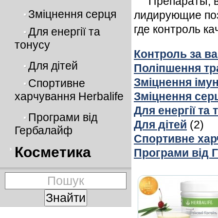
Препараты, в
Зміцнення серця
лидирующие поз
где контроль к
Для енергії та
тонусу
Контроль за в
Для дітей
Поліпшення тр
Зміцнення імун
Спортивне
харчування Herbalife
Зміцнення сер
Для енергії та 
Програми від
Для дітей
(2)
Гербалайф
Спортивне харч
Косметика
Програми від 