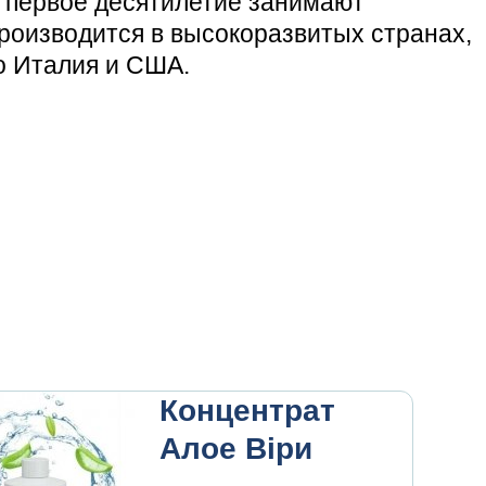
е первое десятилетие занимают
роизводится в высокоразвитых странах,
то Италия и США.
Концентрат
Алое Віри