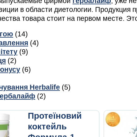
ыпускаемые фирмой
гербалайф
, уже н
иции в области диетологии. Продукция п
ачества товара стоит на первом месте. Э
агою
(14)
авлення
(4)
ітету
(9)
ця
(2)
тонусу
(6)
ування Herbalife
(5)
Гербалайф
(2)
Протеїновий
коктейль