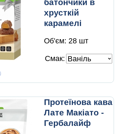
батончики в
хрусткій
карамелі
Об'єм: 28 шт
Смак:
Протеїнова кава
Лате Макіато -
Гербалайф