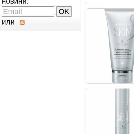
новини:
или