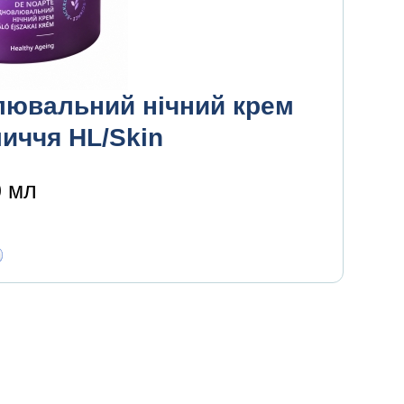
лювальний нічний крем
иччя HL/Skin
0 мл