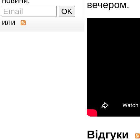
новини:
вечером.
или
Відгуки