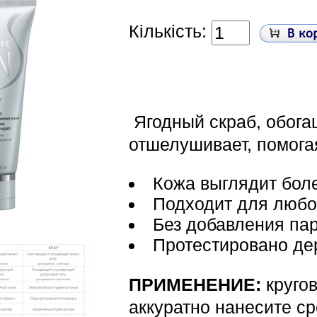
Кількість:
Ягодный скраб, обог
отшелушивает, помогая
Кожа выглядит бол
Подходит для любог
Без добавления па
Протестировано де
ПРИМЕНЕНИЕ:
круго
аккуратно нанесите ср