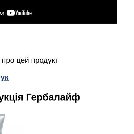
в про цей продукт
гук
укція Гербалайф