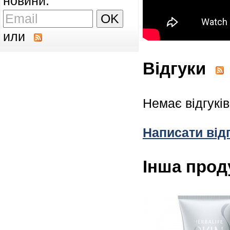
новини:
или
Відгуки
Немає відгукі
Написати від
Інша прод