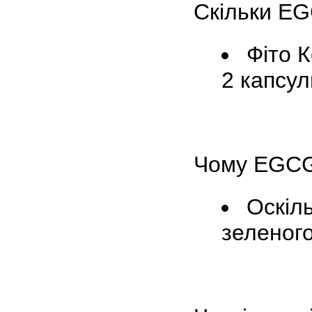
Скільки EG
Фіто К
2 капсул
Чому EGCG 
Оскіль
зеленого