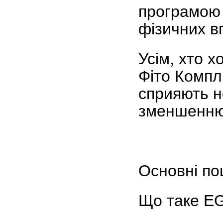
програмою 
фізичних в
Усім, хто х
Фіто Комплі
сприяють н
зменшенню
Основні по
Що таке E