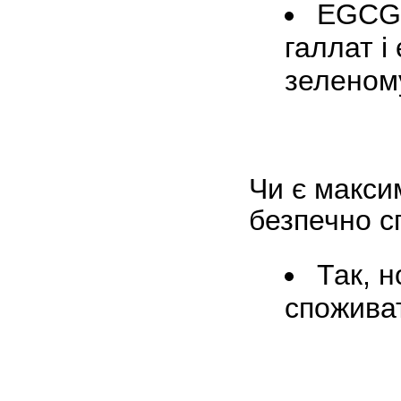
EGCG 
галлат
і 
зеленому
Чи є макси
безпечно с
Так, 
спожива