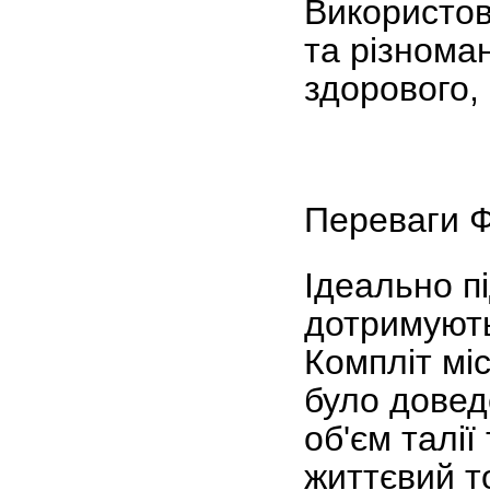
Використов
та різнома
здорового,
Переваги Ф
Ідеально пі
дотримують
Компліт міс
було довед
об'єм талі
життєвий т