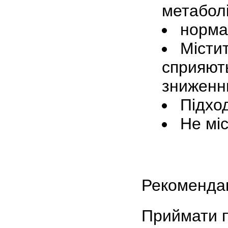
метаболі
норма
Містит
сприяють
зниженн
Підхо
Не мі
Рекомендац
Приймати по