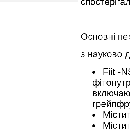
спостеріга
Основні пе
з науково д
Fiit -
фітонутр
включа
грейпфру
Місти
Місти