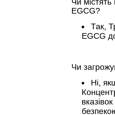
Чи містять 
EGCG?
Так, 
EGCG до
Чи загрожу
Ні, як
Концент
вказівок
безпеко