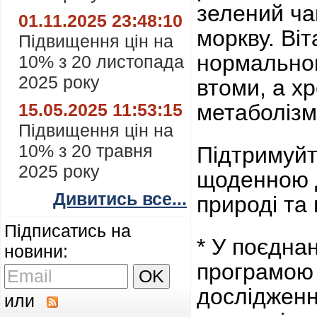
зелений ча
01.11.2025 23:48:10
моркву.
Віт
Підвищення цін на
нормальном
10% з 20 листопада
2025 року
втоми, а х
15.05.2025 11:53:15
метаболізм
Підвищення цін на
10% з 20 травня
Підтримуйт
2025 року
щоденною д
Дивитись все...
природі та 
Підписатись на
* У поєдна
новини:
програмою 
дослідженн
или