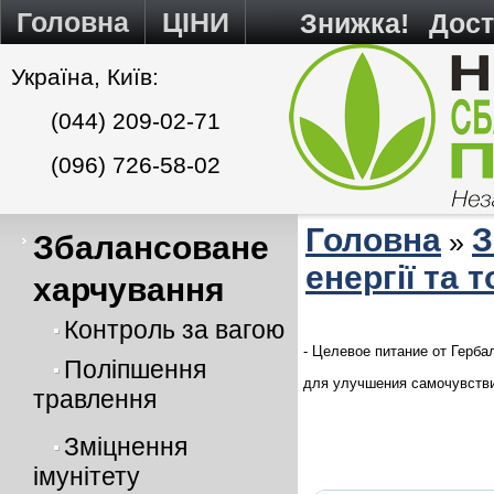
Головна
ЦІНИ
Знижка!
Дост
Україна, Київ:
(044) 209-02-71
(096) 726-58-02
Головна
З
»
Збалансоване
енергії та 
харчування
Контроль за вагою
- Целевое питание от Герб
Поліпшення
для улучшения самочувствия
травлення
Зміцнення
імунітету