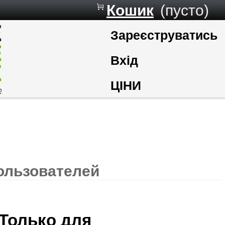
Кошик
(пусто)
Зареєструватись
Вхід
ЦІНИ
ользователей
 Только для