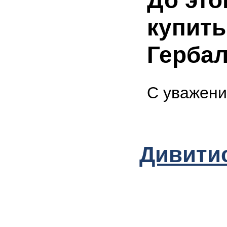
До это
купит
Гербал
С уважени
Дивитис