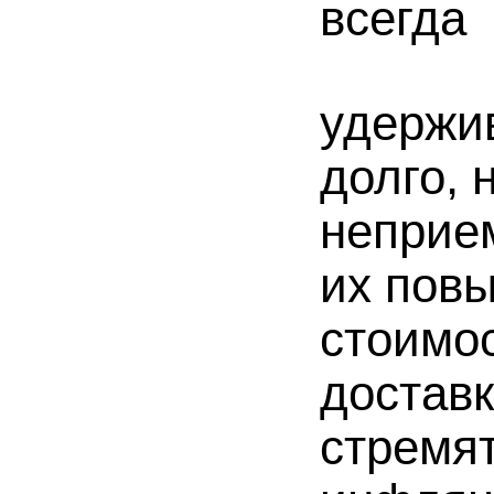
всегда
удержи
долго, 
неприе
их повы
стоимос
доставк
стремят