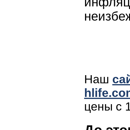
инфляц
неизбе
Наш
са
hlife.c
цены
с 