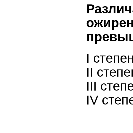
Различ
ожирен
превыш
I степе
II степ
III сте
IV степ